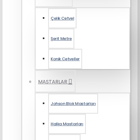
Çelik Cetvel
Şerit Metre
Konik Cetveller
MASTARLAR
Johson Blok Mastarları
Halka Mastarları