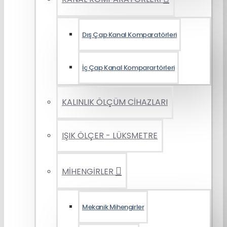
Dış Çap Kanal Komparatörleri
İç Çap Kanal Komparartörleri
KALINLIK ÖLÇÜM CİHAZLARI
IŞIK ÖLÇER - LÜKSMETRE
MİHENGİRLER
Mekanik Mihengirler