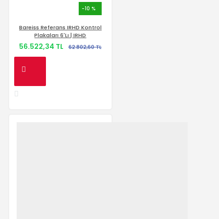
-10 %
Bareiss Referans IRHD Kontrol
Plakaları 6'lı | IRHD
56.522,34 TL
62.802,60 TL