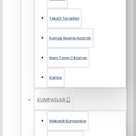
Tekstil Terazileri
Kumaş Kesme Aparatı
Nem Tayin Cihazları
Kantar
KUMPASLAR
Mekanik Kumpaslar