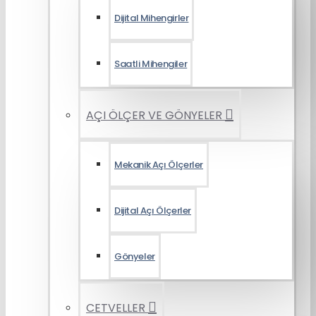
Dijital Mihengirler
Saatli Mihengiler
AÇI ÖLÇER VE GÖNYELER
Mekanik Açı Ölçerler
Dijital Açı Ölçerler
Gönyeler
CETVELLER