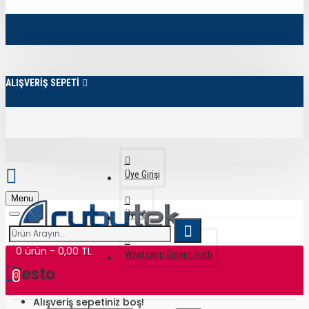
ALIŞVERİŞ SEPETİ
Üye Girişi
Menu
Üye Ol
0 ürün - 0,00 TL
Whatsapp Sipariş Hattı
Testo
0
Alışveriş sepetiniz boş!