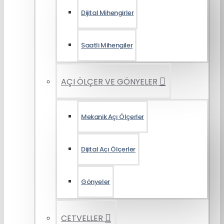
Dijital Mihengirler
Saatli Mihengiler
AÇI ÖLÇER VE GÖNYELER
Mekanik Açı Ölçerler
Dijital Açı Ölçerler
Gönyeler
CETVELLER