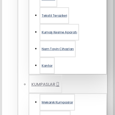
Tekstil Terazileri
Kumaş Kesme Aparatı
Nem Tayin Cihazları
Kantar
KUMPASLAR
Mekanik Kumpaslar