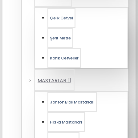
Çelik Cetvel
Şerit Metre
Konik Cetveller
MASTARLAR
Johson Blok Mastarları
Halka Mastarları