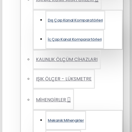
Dış Çap Kanal Komparatörleri
İç Çap Kanal Komparartörleri
KALINLIK ÖLÇÜM CİHAZLARI
IŞIK ÖLÇER - LÜKSMETRE
MİHENGİRLER
Mekanik Mihengirler