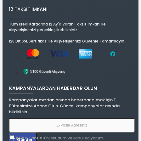
12 TAKSIT İMKANI
Tüm Kredi Kartlarına 12 Ay'a Varan Taksit İmkanı ile
alışverişlerinizi gerçekleştirebilirsiniz
128 Bit SSL Sertifikası ile Alışverişlerinizi Güvenle Tamamlayın.
KAMPANYALARDAN HABERDAR OLUN
Kampanyalarımızdan anında haberdar olmak için E-
Bültenimize Abone Olun. Güncel kampanyalar anında
bildirilsin
KVKK Kanunu
'ni okudum ve kabul ediyorum.
Gönder