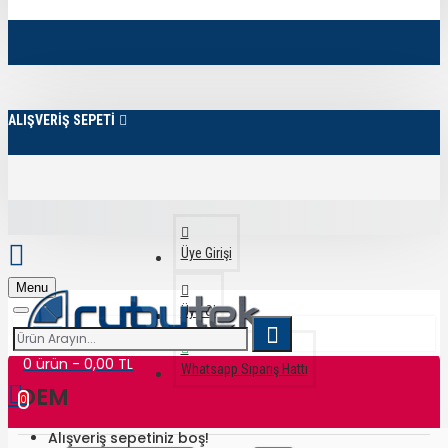
ALIŞVERİŞ SEPETİ
Üye Girişi
Menu
Üye Ol
0 ürün - 0,00 TL
Whatsapp Sipariş Hattı
OEM
0
Alışveriş sepetiniz boş!