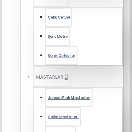
Çelik Cetvel
Şerit Metre
Konik Cetveller
MASTARLAR
Johson Blok Mastarları
Halka Mastarları