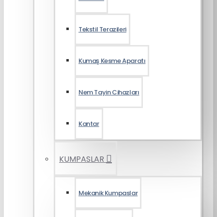
Tekstil Terazileri
Kumaş Kesme Aparatı
Nem Tayin Cihazları
Kantar
KUMPASLAR
Mekanik Kumpaslar