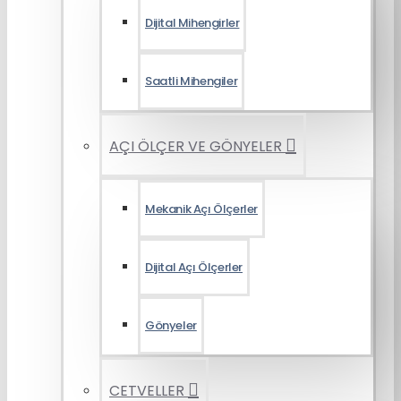
Dijital Mihengirler
Saatli Mihengiler
AÇI ÖLÇER VE GÖNYELER
Mekanik Açı Ölçerler
Dijital Açı Ölçerler
Gönyeler
CETVELLER