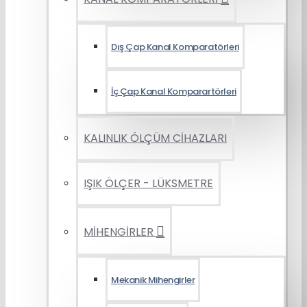
Dış Çap Kanal Komparatörleri
İç Çap Kanal Komparartörleri
KALINLIK ÖLÇÜM CİHAZLARI
IŞIK ÖLÇER - LÜKSMETRE
MİHENGİRLER
Mekanik Mihengirler