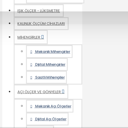
IŞIK ÖLÇER - LÜKSMETRE
KALINLIK ÖLÇÜM CİHAZLARI
MİHENGİRLER
Mekanik Mihengirler
Dijital Mihengirler
Saatli Mihengiler
AÇI ÖLÇER VE GÖNYELER
Mekanik Açı Ölçerler
Dijital Açı Ölçerler