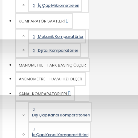
İç Çap Mikrometreleri
KOMPARATÖR SAATLERİ
Mekanik Komparatörler
Dijital Komparatörler
MANOMETRE - FARK BASINÇ ÖLÇER
ANEMOMETRE - HAVA HIZI ÖLÇER
KANAL KOMPARATÖRLERİ
Dış Çap Kanal Komparatörleri
İç Çap Kanal Komparartörleri