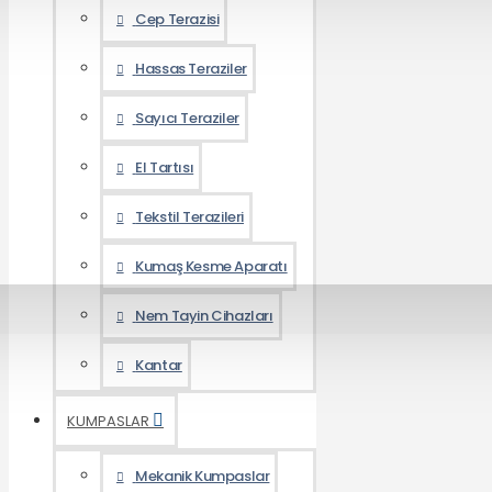
Cep Terazisi
Hassas Teraziler
Sayıcı Teraziler
El Tartısı
Tekstil Terazileri
Kumaş Kesme Aparatı
Nem Tayin Cihazları
Kantar
KUMPASLAR
Mekanik Kumpaslar