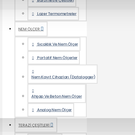
Barometre Çesitleri
Lazer Termometreler
NEM ÖLÇER
Sıcaklık Ve Nem Ölçer
Portatif Nem Ölçerler
Nem Kayıt Cihazları (Datalogger)
Ahşap Ve Beton Nem Ölçer
Analog Nem Ölçer
TERAZİ ÇEŞİTLERİ