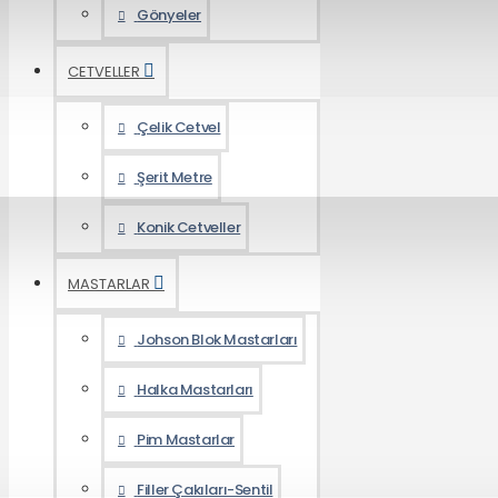
Gönyeler
CETVELLER
Çelik Cetvel
Şerit Metre
Konik Cetveller
MASTARLAR
Johson Blok Mastarları
Halka Mastarları
Pim Mastarlar
Filler Çakıları-Sentil