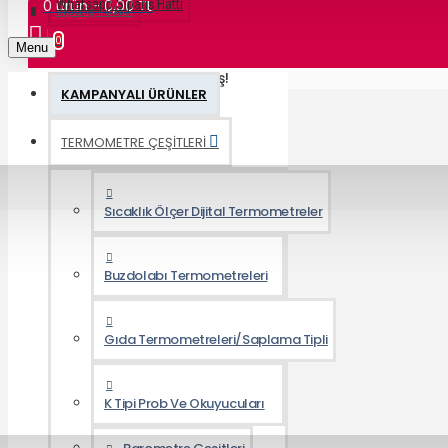
0 ürün - 0,00 TL
Whatsapp Sipariş Hattı
Sipariş Takibi
0
Menu
Alışveriş sepetiniz boş!
KAMPANYALI ÜRÜNLER
TERMOMETRE ÇEŞİTLERİ
Sıcaklık Ölçer Dijital Termometreler
Buzdolabı Termometreleri
Gıda Termometreleri/Saplama Tipli
K Tipi Prob Ve Okuyucuları