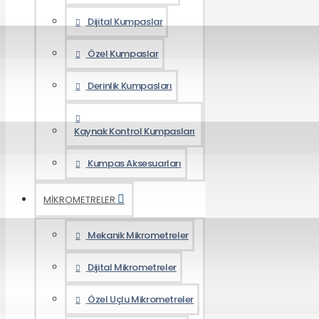
Dijital Kumpaslar
Özel Kumpaslar
Derinlik Kumpasları
Kaynak Kontrol Kumpasları
Kumpas Aksesuarları
MİKROMETRELER
Mekanik Mikrometreler
Dijital Mikrometreler
Özel Uçlu Mikrometreler