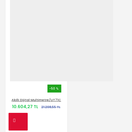
-50 %
Akıllı Dijital Multimetre/UT71C
10.604,27 TL
21.208,55 TL