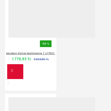
-50 %
Modern Dijital Multimetre / UT151C
1.776,93 TL
3.553,86 TL