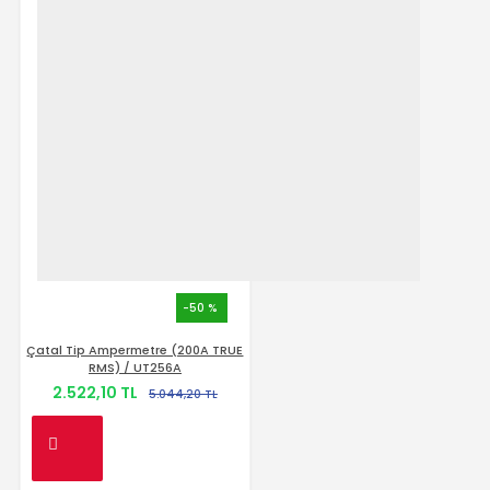
-50 %
Çatal Tip Ampermetre (200A TRUE
RMS) / UT256A
2.522,10 TL
5.044,20 TL