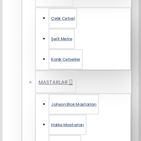
Çelik Cetvel
Şerit Metre
Konik Cetveller
MASTARLAR
Johson Blok Mastarları
Halka Mastarları