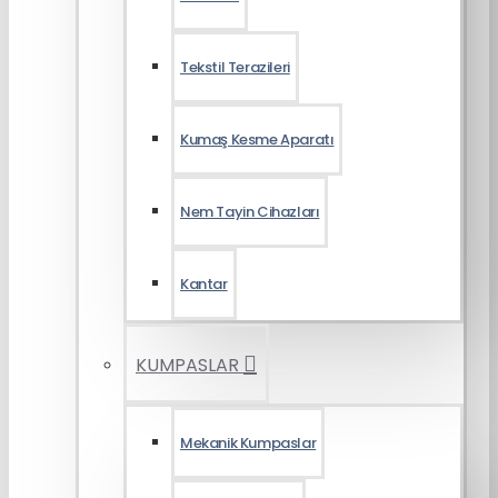
Tekstil Terazileri
Kumaş Kesme Aparatı
Nem Tayin Cihazları
Kantar
KUMPASLAR
Mekanik Kumpaslar