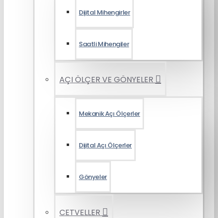
Dijital Mihengirler
Saatli Mihengiler
AÇI ÖLÇER VE GÖNYELER
Mekanik Açı Ölçerler
Dijital Açı Ölçerler
Gönyeler
CETVELLER