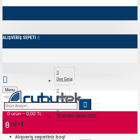
ALIŞVERİŞ SEPETİ
Üye Girişi
Menu
Üye Ol
0 ürün - 0,00 TL
Whatsapp Sipariş Hattı
Uni-t
0
Alışveriş sepetiniz boş!