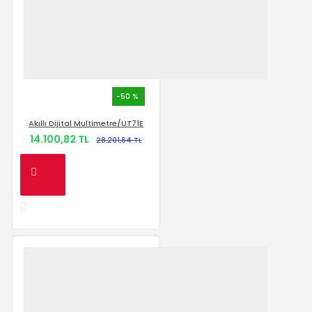
-50 %
Akıllı Dijital Multimetre/UT71E
14.100,82 TL
28.201,64 TL