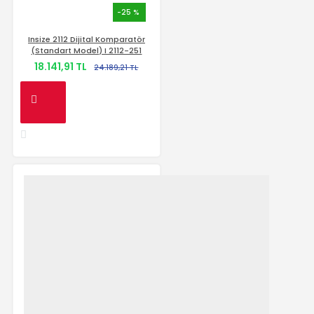
-25 %
Insize 2112 Dijital Komparatör
(Standart Model) I 2112-251
18.141,91 TL
24.189,21 TL