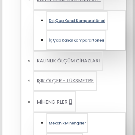
Dış Çap Kanal Komparatörleri
İç Çap Kanal Komparartörleri
KALINLIK ÖLÇÜM CİHAZLARI
IŞIK ÖLÇER - LÜKSMETRE
MİHENGİRLER
Mekanik Mihengirler