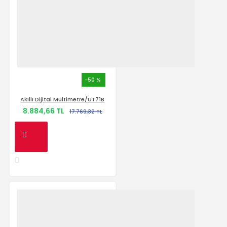
-50 %
Akıllı Dijital Multimetre/UT71B
8.884,66 TL
17.769,32 TL