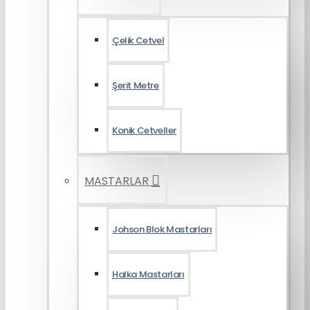
Çelik Cetvel
Şerit Metre
Konik Cetveller
MASTARLAR
Johson Blok Mastarları
Halka Mastarları