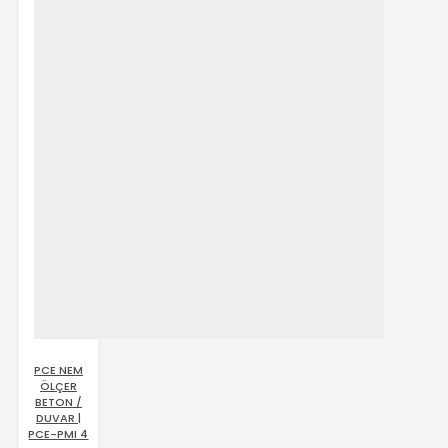
PCE NEM
ÖLÇER
BETON /
DUVAR |
PCE-PMI 4