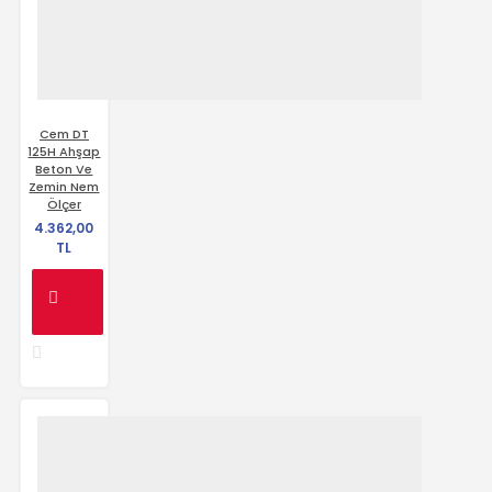
Cem DT
125H Ahşap
Beton Ve
Zemin Nem
Ölçer
4.362,00
TL