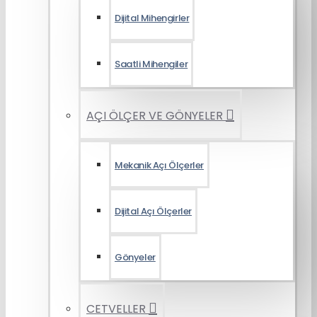
Dijital Mihengirler
Saatli Mihengiler
AÇI ÖLÇER VE GÖNYELER
Mekanik Açı Ölçerler
Dijital Açı Ölçerler
Gönyeler
CETVELLER