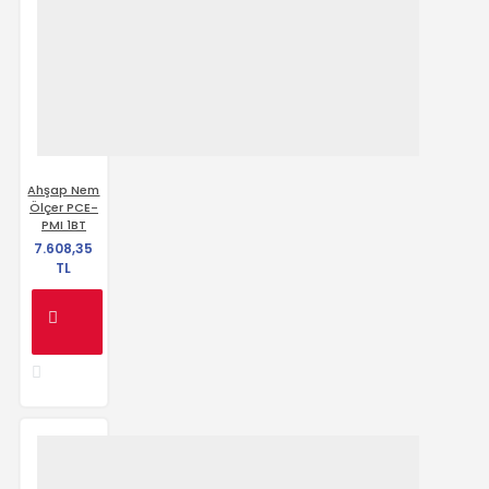
Ahşap Nem
Ölçer PCE-
PMI 1BT
7.608,35
TL