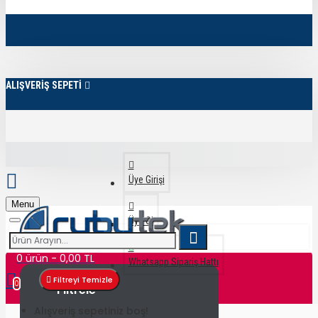
ALIŞVERİŞ SEPETİ
Üye Girişi
Menu
Üye Ol
0 ürün - 0,00 TL
Whatsapp Sipariş Hattı
Filtreyi Temizle
0
Filtrele
Alışveriş sepetiniz boş!