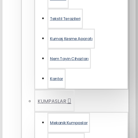
Tekstil Terazileri
Kumaş Kesme Aparatı
Nem Tayin Cihazları
Kantar
KUMPASLAR
Mekanik Kumpaslar