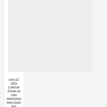
Cem DT
125G
Çakmalı
Ahşap Ve
Yapı
Malzemesi
Nem Ölçer
Seti