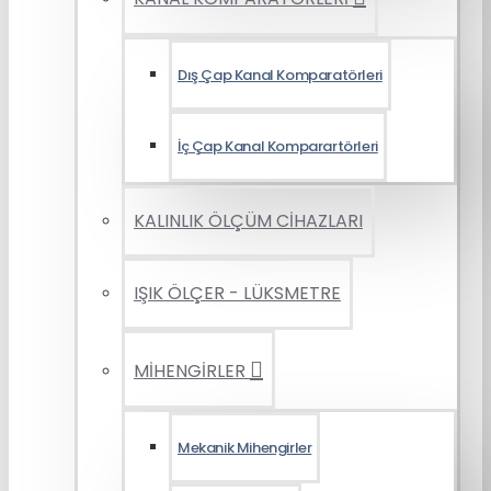
Dış Çap Kanal Komparatörleri
İç Çap Kanal Komparartörleri
KALINLIK ÖLÇÜM CİHAZLARI
IŞIK ÖLÇER - LÜKSMETRE
MİHENGİRLER
Mekanik Mihengirler