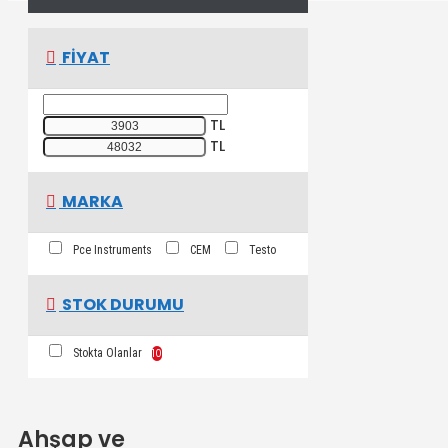
FIYAT
TL
TL
MARKA
Pce Instruments
CEM
Testo
STOK DURUMU
Stokta Olanlar
10
Ahşap ve