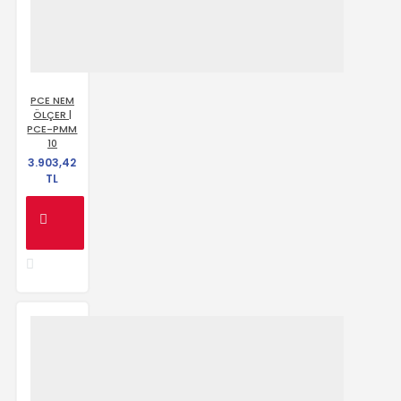
PCE NEM
ÖLÇER |
PCE-PMM
10
3.903,42
TL