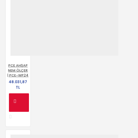
PCE AHŞAP
NEM ÖLÇER
| PCE-WP24
48.031,87
TL