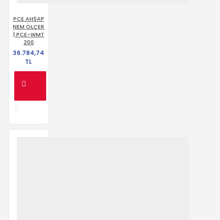
PCE AHŞAP
NEM ÖLÇER
| PCE-WMT
200
36.784,74
TL