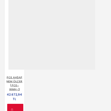
PCE AHŞAP
NEM ÖLÇER
| PCE-
WMH-3
42.672,94
TL