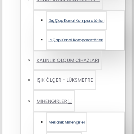
Dış Çap Kanal Komparatörleri
İç Çap Kanal Komparartörleri
KALINLIK ÖLÇÜM CİHAZLARI
IŞIK ÖLÇER - LÜKSMETRE
MİHENGİRLER
Mekanik Mihengirler