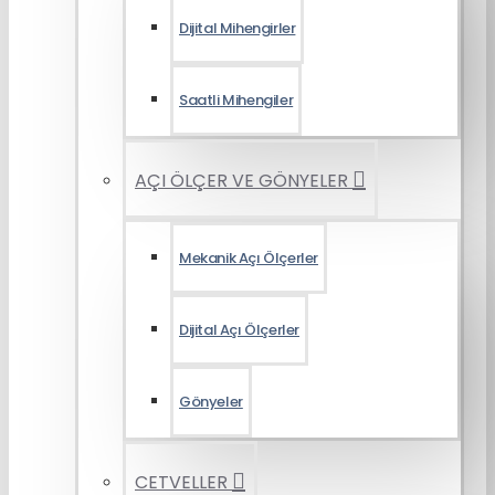
Dijital Mihengirler
Saatli Mihengiler
AÇI ÖLÇER VE GÖNYELER
Mekanik Açı Ölçerler
Dijital Açı Ölçerler
Gönyeler
CETVELLER