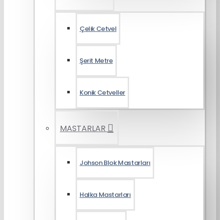
Çelik Cetvel
Şerit Metre
Konik Cetveller
MASTARLAR
Johson Blok Mastarları
Halka Mastarları