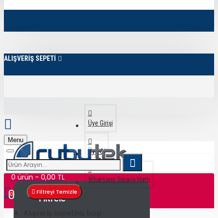
ALIŞVERİŞ SEPETİ
Üye Girişi
Menu
Üye Ol
0 ürün - 0,00 TL
Whatsapp Sipariş Hattı
Filtreyi Temizle
0
Filtrele
Alışveriş sepetiniz boş!