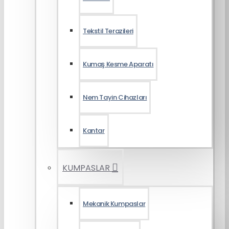
Tekstil Terazileri
Kumaş Kesme Aparatı
Nem Tayin Cihazları
Kantar
KUMPASLAR
Mekanik Kumpaslar