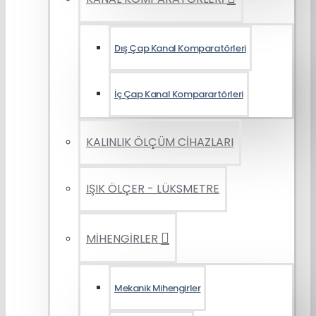
Dış Çap Kanal Komparatörleri
İç Çap Kanal Komparartörleri
KALINLIK ÖLÇÜM CİHAZLARI
IŞIK ÖLÇER - LÜKSMETRE
MİHENGİRLER
Mekanik Mihengirler