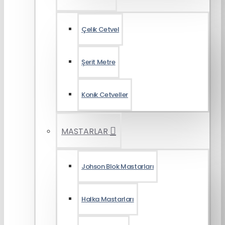
Çelik Cetvel
Şerit Metre
Konik Cetveller
MASTARLAR
Johson Blok Mastarları
Halka Mastarları