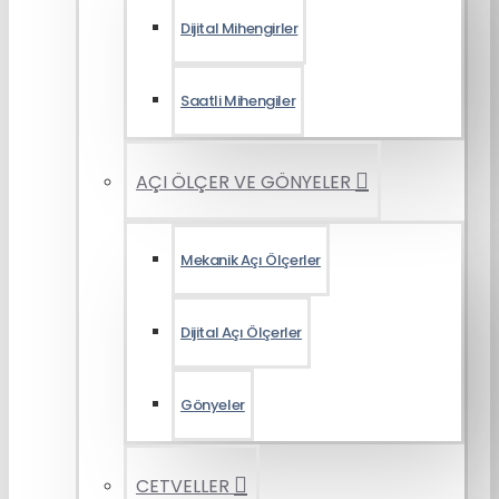
Dijital Mihengirler
Saatli Mihengiler
AÇI ÖLÇER VE GÖNYELER
Mekanik Açı Ölçerler
Dijital Açı Ölçerler
Gönyeler
CETVELLER