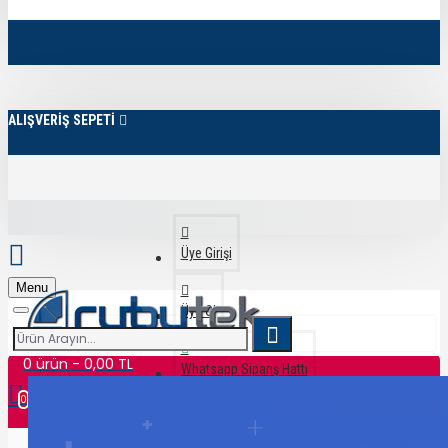
ALIŞVERİŞ SEPETİ
Üye Girişi
Menu
Üye Ol
0 ürün - 0,00 TL
Whatsapp Sipariş Hattı
0
Alışveriş sepetiniz boş!