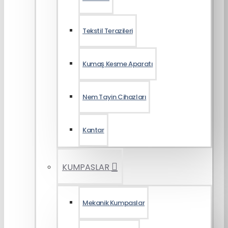
Tekstil Terazileri
Kumaş Kesme Aparatı
Nem Tayin Cihazları
Kantar
KUMPASLAR
Mekanik Kumpaslar