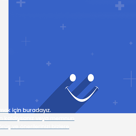
nmak için buradayız.
 kaldıysanız veya memnun
üş ve önerilerinizi bizlere