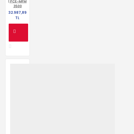
| PCE-MFM
3500
32.987,89
TL