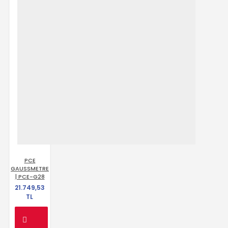
PCE
GAUSSMETRE
| PCE-G28
21.749,53
TL