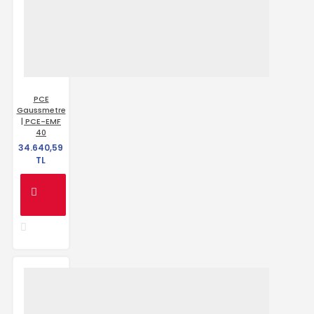
PCE
Gaussmetre
| PCE-EMF
40
34.640,59
TL