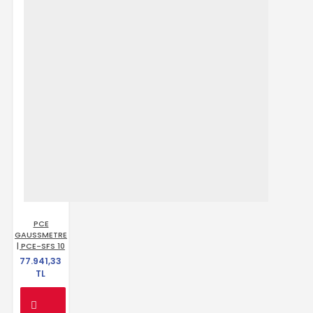
PCE
GAUSSMETRE
| PCE-SFS 10
77.941,33
TL