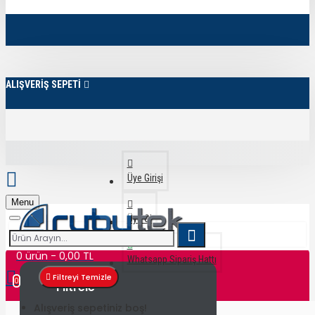
ALIŞVERİŞ SEPETİ
Üye Girişi
Menu
Üye Ol
0 ürün - 0,00 TL
Whatsapp Sipariş Hattı
Filtreyi Temizle
0
Filtrele
Alışveriş sepetiniz boş!