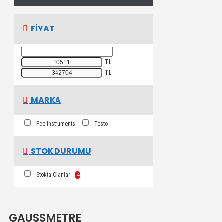
FIYAT
TL
TL
MARKA
Pce Instruments
Testo
STOK DURUMU
Stokta Olanlar
14
GAUSSMETRE