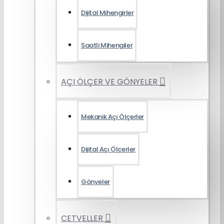
Dijital Mihengirler
Saatli Mihengiler
AÇI ÖLÇER VE GÖNYELER
Mekanik Açı Ölçerler
Dijital Açı Ölçerler
Gönyeler
CETVELLER