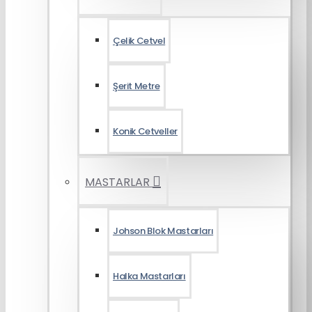
Çelik Cetvel
Şerit Metre
Konik Cetveller
MASTARLAR
Johson Blok Mastarları
Halka Mastarları