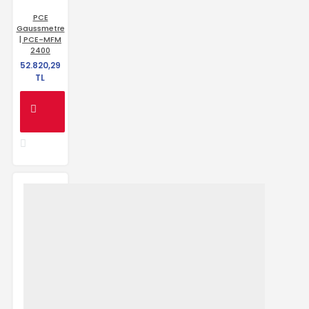
PCE
Gaussmetre
| PCE-MFM
2400
52.820,29
TL