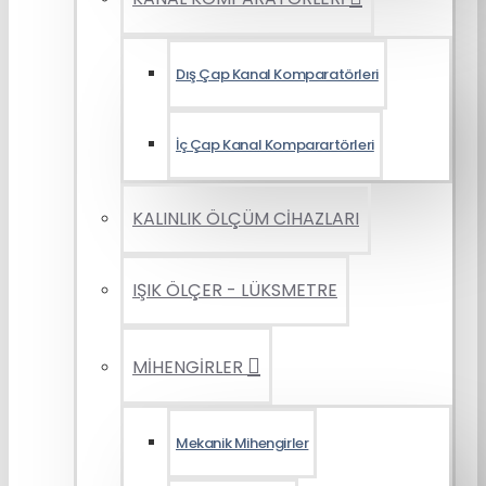
Dış Çap Kanal Komparatörleri
İç Çap Kanal Komparartörleri
KALINLIK ÖLÇÜM CİHAZLARI
IŞIK ÖLÇER - LÜKSMETRE
MİHENGİRLER
Mekanik Mihengirler