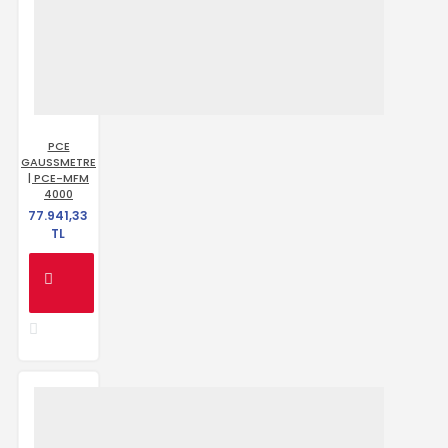
PCE
GAUSSMETRE
| PCE-MFM
4000
77.941,33
TL