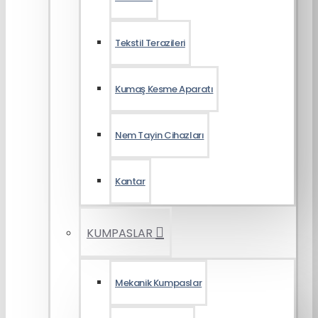
Tekstil Terazileri
Kumaş Kesme Aparatı
Nem Tayin Cihazları
Kantar
KUMPASLAR
Mekanik Kumpaslar