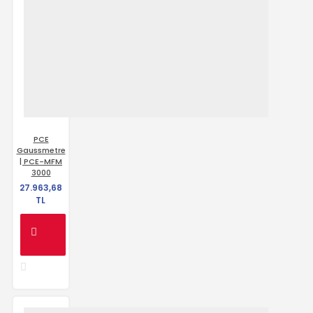
PCE
Gaussmetre
| PCE-MFM
3000
27.963,68
TL