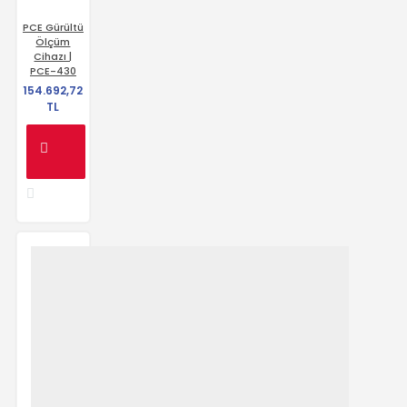
PCE Gürültü
Ölçüm
Cihazı |
PCE-430
154.692,72
TL